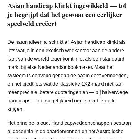
Asian handicap klinkt ingewikkeld — tot
je begrijpt dat het gewoon een eerlijker
speelveld creëert
De naam alleen al schrikt af. Asian handicap klinkt als
iets wat je in een exotisch wedkantoor aan de andere
kant van de wereld tegenkomt, niet als een standaard
markt bij elke Nederlandse bookmaker. Maar het
systeem is eenvoudiger dan de naam doet vermoeden,
en het biedt iets wat de klassieke 1X2-markt niet kan:
meer precisie, betere quoteringen en — bij halverwege
handicaps — de mogelijkheid om je inzet terug te
krijgen.
Het principe is oud. Handicapweddenschappen bestaan
al decennia in de paardenrennen en het Australische