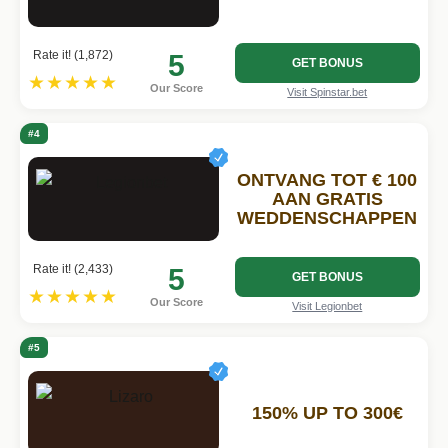
Rate it! (1,872)
5
GET BONUS
★★★★★
Our Score
Visit Spinstar.bet
#4
ONTVANG TOT € 100
AAN GRATIS
WEDDENSCHAPPEN
Rate it! (2,433)
5
GET BONUS
★★★★★
Our Score
Visit Legionbet
#5
150% UP TO 300€