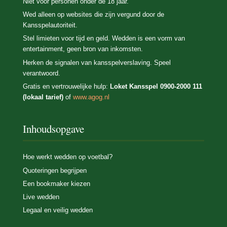
Niet voor personen onder de 18 jaar.
Wed alleen op websites die zijn vergund door de
Kansspelautoriteit.
Stel limieten voor tijd en geld. Wedden is een vorm van
entertainment, geen bron van inkomsten.
Herken de signalen van kansspelverslaving. Speel
verantwoord.
Gratis en vertrouwelijke hulp:
Loket Kansspel 0900‑2000 111
(lokaal tarief)
of
www.agog.nl
Inhoudsopgave
Hoe werkt wedden op voetbal?
Quoteringen begrijpen
Een bookmaker kiezen
Live wedden
Legaal en veilig wedden