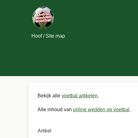
Hoof
/
Site map
Bekijk alle
voetbal artikelen
.
Alle inhoud van
online wedden op voetbal
.
Artikel