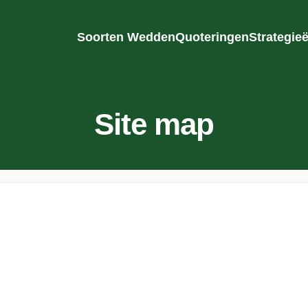
Soorten Wedden
Quoteringen
Strategie
Site map