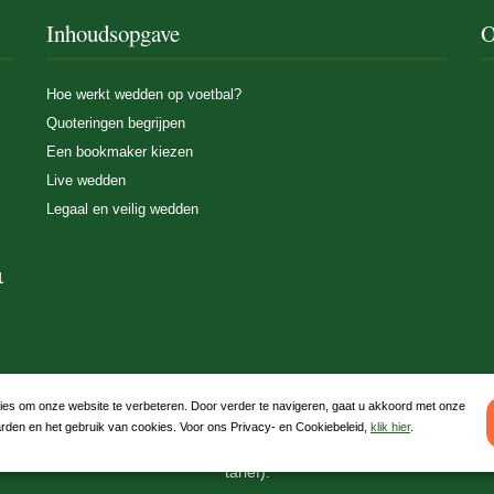
Inhoudsopgave
O
Hoe werkt wedden op voetbal?
Quoteringen begrijpen
Een bookmaker kiezen
Live wedden
Legaal en veilig wedden
1
ies om onze website te verbeteren. Door verder te navigeren, gaat u akkoord met onze
leen voor personen van 18 jaar en ouder. Weddenschappen brengen het 
den en het gebruik van cookies. Voor ons Privacy- en Cookiebeleid,
klik hier
.
en. Als u denkt een probleem te hebben met kansspelen, zoek dan hul
tarief).