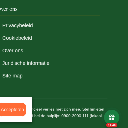
ver ons
Privacybeleid
Cookiebeleid
Over ons
Juridische informatie
Site map
risico van financieel verlies met zich mee. Stel limieten
Accepteren
p op
www.agog.nl
of bel de hulplijn: 0900‑2000 111 (lokaal
14:46