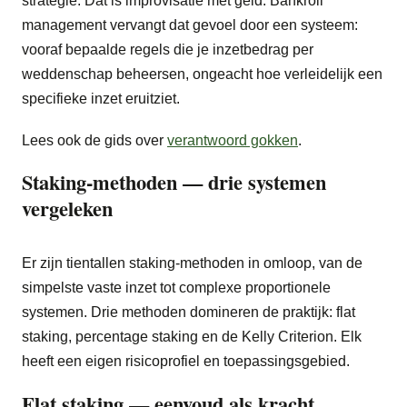
strategie. Dat is improvisatie met geld. Bankroll
management vervangt dat gevoel door een systeem:
vooraf bepaalde regels die je inzetbedrag per
weddenschap beheersen, ongeacht hoe verleidelijk een
specifieke inzet eruitziet.
Lees ook de gids over
verantwoord gokken
.
Staking-methoden — drie systemen
vergeleken
Er zijn tientallen staking-methoden in omloop, van de
simpelste vaste inzet tot complexe proportionele
systemen. Drie methoden domineren de praktijk: flat
staking, percentage staking en de Kelly Criterion. Elk
heeft een eigen risicoprofiel en toepassingsgebied.
Flat staking — eenvoud als kracht