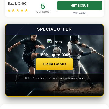
Rate it! (1,997)
5
GET BONUS
★★★★★
Our Score
Visit 0x.bet
SPECIAL OFFER
150% up to 300€
Claim Bonus
18+ · T&Cs apply · This site is an affiliate aggregator.