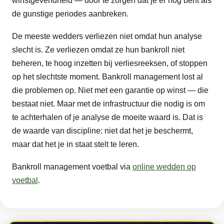
winstgevendheid — door te zorgen dat je er nog bent als
de gunstige periodes aanbreken.
De meeste wedders verliezen niet omdat hun analyse
slecht is. Ze verliezen omdat ze hun bankroll niet
beheren, te hoog inzetten bij verliesreeksen, of stoppen
op het slechtste moment. Bankroll management lost al
die problemen op. Niet met een garantie op winst — die
bestaat niet. Maar met de infrastructuur die nodig is om
te achterhalen of je analyse de moeite waard is. Dat is
de waarde van discipline: niet dat het je beschermt,
maar dat het je in staat stelt te leren.
Bankroll management voetbal via
online wedden op
voetbal
.