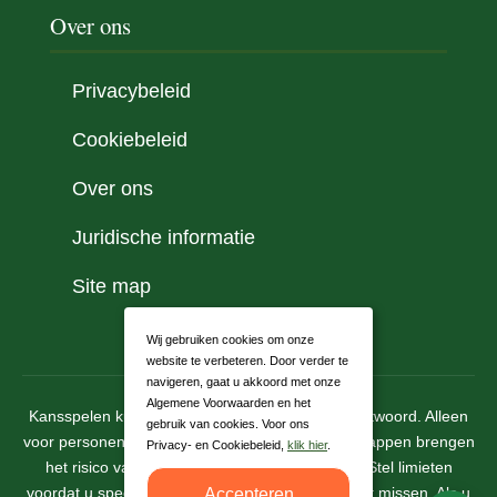
Over ons
Privacybeleid
Cookiebeleid
Over ons
Juridische informatie
Site map
Wij gebruiken cookies om onze
website te verbeteren. Door verder te
navigeren, gaat u akkoord met onze
Algemene Voorwaarden en het
Kansspelen kunnen verslavend zijn. Speel verantwoord. Alleen
gebruik van cookies. Voor ons
voor personen van 18 jaar en ouder. Weddenschappen brengen
Privacy- en Cookiebeleid,
klik hier
.
het risico van financieel verlies met zich mee. Stel limieten
voordat u speelt en wed geen geld dat u niet kunt missen. Als u
Accepteren