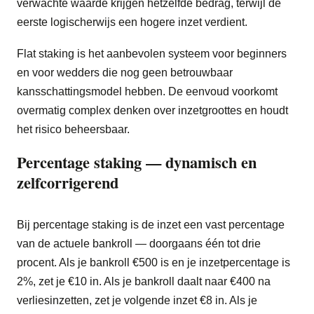
verwachte waarde krijgen hetzelfde bedrag, terwijl de
eerste logischerwijs een hogere inzet verdient.
Flat staking is het aanbevolen systeem voor beginners
en voor wedders die nog geen betrouwbaar
kansschattingsmodel hebben. De eenvoud voorkomt
overmatig complex denken over inzetgroottes en houdt
het risico beheersbaar.
Percentage staking — dynamisch en
zelfcorrigerend
Bij percentage staking is de inzet een vast percentage
van de actuele bankroll — doorgaans één tot drie
procent. Als je bankroll €500 is en je inzetpercentage is
2%, zet je €10 in. Als je bankroll daalt naar €400 na
verliesinzetten, zet je volgende inzet €8 in. Als je