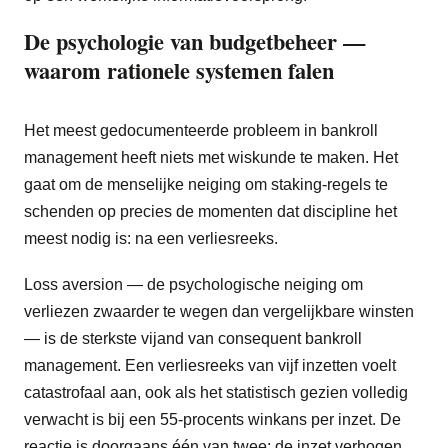
De psychologie van budgetbeheer —
waarom rationele systemen falen
Het meest gedocumenteerde probleem in bankroll
management heeft niets met wiskunde te maken. Het
gaat om de menselijke neiging om staking-regels te
schenden op precies de momenten dat discipline het
meest nodig is: na een verliesreeks.
Loss aversion — de psychologische neiging om
verliezen zwaarder te wegen dan vergelijkbare winsten
— is de sterkste vijand van consequent bankroll
management. Een verliesreeks van vijf inzetten voelt
catastrofaal aan, ook als het statistisch gezien volledig
verwacht is bij een 55-procents winkans per inzet. De
reactie is doorgaans één van twee: de inzet verhogen