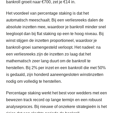
bankroll groeit naar €700, zet je €14 in.
Het voordeel van percentage staking is dat het
automatisch meeschaalt. Bij een verliesreeks dalen de
absolute inzetten mee, waardoor je bankroll minder snel
leegloopt dan bij flat staking op een te hoog niveau. Bij
winst stijgen de inzetten proportioneel, waardoor je
bankroll-groei samengesteld verloopt. Het nadeel: na
een verliesreeks zijn de inzetten zo laag dat het
mathematisch zeer lang duurt om de bankroll te
herstellen. Bij 2% per inzet en een bankroll die met 50%
is gedaald, zijn honderd aaneengesloten winstinzetten
nodig om volledig te herstellen.
Percentage staking werkt het best voor wedders met een
bewezen track record op lange termijn en een robuust
analyseproces. Bij nieuwe of onzekere strategieën is het