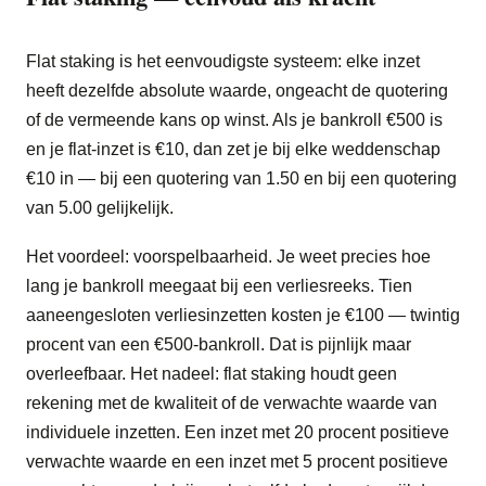
Flat staking is het eenvoudigste systeem: elke inzet
heeft dezelfde absolute waarde, ongeacht de quotering
of de vermeende kans op winst. Als je bankroll €500 is
en je flat-inzet is €10, dan zet je bij elke weddenschap
€10 in — bij een quotering van 1.50 en bij een quotering
van 5.00 gelijkelijk.
Het voordeel: voorspelbaarheid. Je weet precies hoe
lang je bankroll meegaat bij een verliesreeks. Tien
aaneengesloten verliesinzetten kosten je €100 — twintig
procent van een €500-bankroll. Dat is pijnlijk maar
overleefbaar. Het nadeel: flat staking houdt geen
rekening met de kwaliteit of de verwachte waarde van
individuele inzetten. Een inzet met 20 procent positieve
verwachte waarde en een inzet met 5 procent positieve