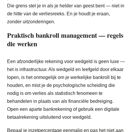
Die grens stel je in als je helder van geest bent — niet in
de hitte van de verliesreeks. En je houdt je eraan,
zonder uitzonderingen.
Praktisch bankroll management — regels
die werken
Een afzonderlijke rekening voor wedgeld is geen luxe —
het is infrastructuur. Als wedgeld en leefgeld door elkaar
lopen, is het onmogelijk om je werkelijke bankroll bij te
houden, en mist je de psychologische scheiding die
nodig is om verlies als statistisch fenomeen te
behandelen in plaats van als financiële bedreiging.
Open een aparte bankrekening of gebruik een digitale
betaalrekening uitsluitend voor wedgeld.
Bepaal je inzetpercentage eenmalig en pas het niet aan