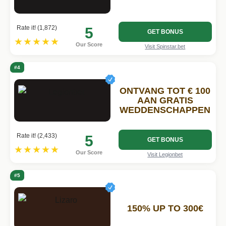
Rate it! (1,872)
5
GET BONUS
★★★★★
Our Score
Visit Spinstar.bet
#4
ONTVANG TOT € 100
AAN GRATIS
WEDDENSCHAPPEN
Rate it! (2,433)
5
GET BONUS
★★★★★
Our Score
Visit Legionbet
#5
150% UP TO 300€