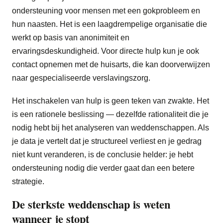
ondersteuning voor mensen met een gokprobleem en
hun naasten. Het is een laagdrempelige organisatie die
werkt op basis van anonimiteit en
ervaringsdeskundigheid. Voor directe hulp kun je ook
contact opnemen met de huisarts, die kan doorverwijzen
naar gespecialiseerde verslavingszorg.
Het inschakelen van hulp is geen teken van zwakte. Het
is een rationele beslissing — dezelfde rationaliteit die je
nodig hebt bij het analyseren van weddenschappen. Als
je data je vertelt dat je structureel verliest en je gedrag
niet kunt veranderen, is de conclusie helder: je hebt
ondersteuning nodig die verder gaat dan een betere
strategie.
De sterkste weddenschap is weten
wanneer je stopt