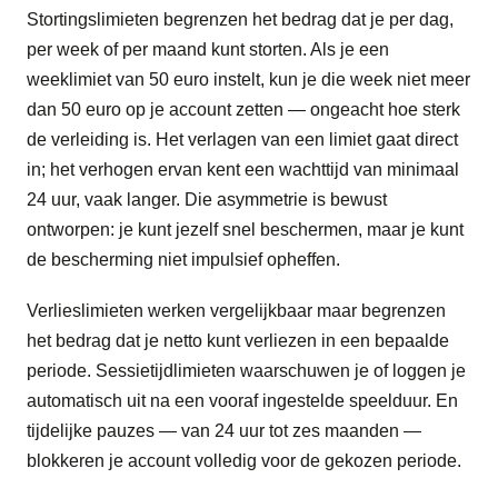
Stortingslimieten begrenzen het bedrag dat je per dag,
per week of per maand kunt storten. Als je een
weeklimiet van 50 euro instelt, kun je die week niet meer
dan 50 euro op je account zetten — ongeacht hoe sterk
de verleiding is. Het verlagen van een limiet gaat direct
in; het verhogen ervan kent een wachttijd van minimaal
24 uur, vaak langer. Die asymmetrie is bewust
ontworpen: je kunt jezelf snel beschermen, maar je kunt
de bescherming niet impulsief opheffen.
Verlieslimieten werken vergelijkbaar maar begrenzen
het bedrag dat je netto kunt verliezen in een bepaalde
periode. Sessietijdlimieten waarschuwen je of loggen je
automatisch uit na een vooraf ingestelde speelduur. En
tijdelijke pauzes — van 24 uur tot zes maanden —
blokkeren je account volledig voor de gekozen periode.