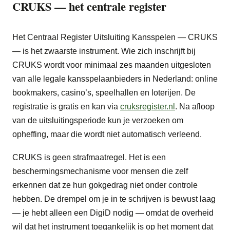
CRUKS — het centrale register
Het Centraal Register Uitsluiting Kansspelen — CRUKS
— is het zwaarste instrument. Wie zich inschrijft bij
CRUKS wordt voor minimaal zes maanden uitgesloten
van alle legale kansspelaanbieders in Nederland: online
bookmakers, casino’s, speelhallen en loterijen. De
registratie is gratis en kan via
cruksregister.nl
. Na afloop
van de uitsluitingsperiode kun je verzoeken om
opheffing, maar die wordt niet automatisch verleend.
CRUKS is geen strafmaatregel. Het is een
beschermingsmechanisme voor mensen die zelf
erkennen dat ze hun gokgedrag niet onder controle
hebben. De drempel om je in te schrijven is bewust laag
— je hebt alleen een DigiD nodig — omdat de overheid
wil dat het instrument toegankelijk is op het moment dat