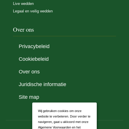
Live wedden
Legaal en veilig wedden
Over ons
Privacybeleid
Cookiebeleid
Over ons
Juridische informatie
Site map
Wij gebruiken cookies om onze
website te verbeteren. Door verder te
navigeren, gaat u akkoord met onze
Algemene Voorwaarden en het