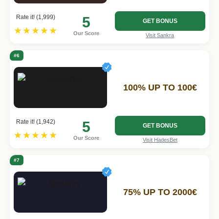
Rate it! (1,999)
5
GET BONUS
★★★★★
Our Score
Visit Sankra
#6
100% UP TO 100€
Rate it! (1,942)
5
GET BONUS
★★★★★
Our Score
Visit HadesBet
#7
75% UP TO 2000€