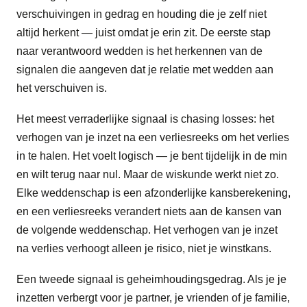
verschuivingen in gedrag en houding die je zelf niet
altijd herkent — juist omdat je erin zit. De eerste stap
naar verantwoord wedden is het herkennen van de
signalen die aangeven dat je relatie met wedden aan
het verschuiven is.
Het meest verraderlijke signaal is chasing losses: het
verhogen van je inzet na een verliesreeks om het verlies
in te halen. Het voelt logisch — je bent tijdelijk in de min
en wilt terug naar nul. Maar de wiskunde werkt niet zo.
Elke weddenschap is een afzonderlijke kansberekening,
en een verliesreeks verandert niets aan de kansen van
de volgende weddenschap. Het verhogen van je inzet
na verlies verhoogt alleen je risico, niet je winstkans.
Een tweede signaal is geheimhoudingsgedrag. Als je je
inzetten verbergt voor je partner, je vrienden of je familie,