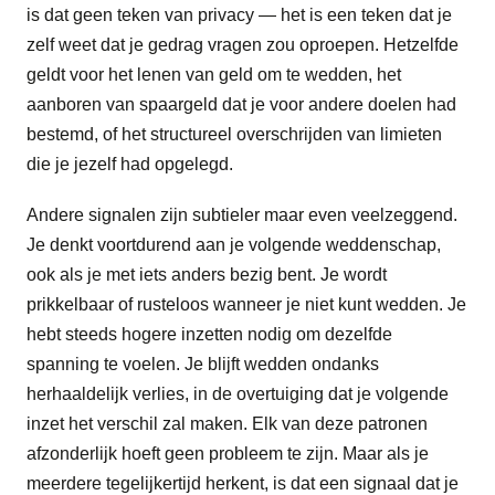
is dat geen teken van privacy — het is een teken dat je
zelf weet dat je gedrag vragen zou oproepen. Hetzelfde
geldt voor het lenen van geld om te wedden, het
aanboren van spaargeld dat je voor andere doelen had
bestemd, of het structureel overschrijden van limieten
die je jezelf had opgelegd.
Andere signalen zijn subtieler maar even veelzeggend.
Je denkt voortdurend aan je volgende weddenschap,
ook als je met iets anders bezig bent. Je wordt
prikkelbaar of rusteloos wanneer je niet kunt wedden. Je
hebt steeds hogere inzetten nodig om dezelfde
spanning te voelen. Je blijft wedden ondanks
herhaaldelijk verlies, in de overtuiging dat je volgende
inzet het verschil zal maken. Elk van deze patronen
afzonderlijk hoeft geen probleem te zijn. Maar als je
meerdere tegelijkertijd herkent, is dat een signaal dat je