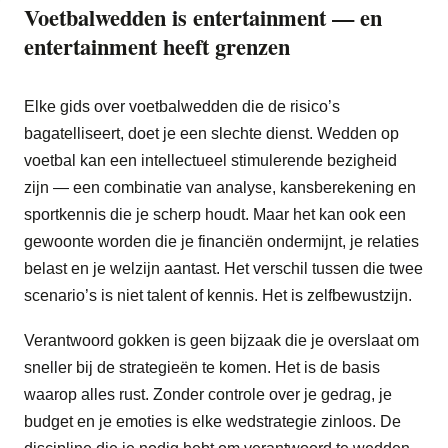
Voetbalwedden is entertainment — en
entertainment heeft grenzen
Elke gids over voetbalwedden die de risico’s
bagatelliseert, doet je een slechte dienst. Wedden op
voetbal kan een intellectueel stimulerende bezigheid
zijn — een combinatie van analyse, kansberekening en
sportkennis die je scherp houdt. Maar het kan ook een
gewoonte worden die je financiën ondermijnt, je relaties
belast en je welzijn aantast. Het verschil tussen die twee
scenario’s is niet talent of kennis. Het is zelfbewustzijn.
Verantwoord gokken is geen bijzaak die je overslaat om
sneller bij de strategieën te komen. Het is de basis
waarop alles rust. Zonder controle over je gedrag, je
budget en je emoties is elke wedstrategie zinloos. De