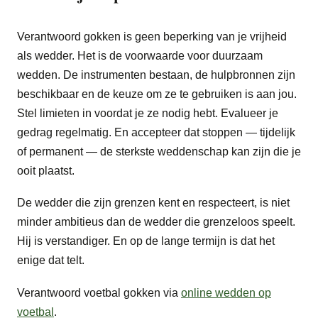
Verantwoord gokken is geen beperking van je vrijheid
als wedder. Het is de voorwaarde voor duurzaam
wedden. De instrumenten bestaan, de hulpbronnen zijn
beschikbaar en de keuze om ze te gebruiken is aan jou.
Stel limieten in voordat je ze nodig hebt. Evalueer je
gedrag regelmatig. En accepteer dat stoppen — tijdelijk
of permanent — de sterkste weddenschap kan zijn die je
ooit plaatst.
De wedder die zijn grenzen kent en respecteert, is niet
minder ambitieus dan de wedder die grenzeloos speelt.
Hij is verstandiger. En op de lange termijn is dat het
enige dat telt.
Verantwoord voetbal gokken via
online wedden op
voetbal
.