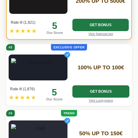
200% UP TO 5000€
Rate it! (1,921)
5
GET BONUS
★★★★★
Our Score
Visit Spinstar.bet
#2
EXCLUSIVE OFFER
100% UP TO 100€
Rate it! (1,876)
5
GET BONUS
★★★★★
Our Score
Visit Luckywave
#3
TREND
50% UP TO 150€