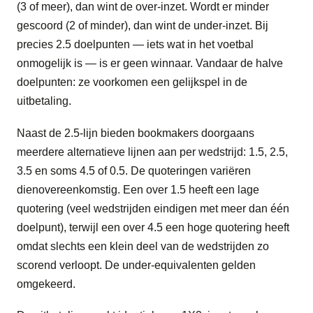
(3 of meer), dan wint de over-inzet. Wordt er minder
gescoord (2 of minder), dan wint de under-inzet. Bij
precies 2.5 doelpunten — iets wat in het voetbal
onmogelijk is — is er geen winnaar. Vandaar de halve
doelpunten: ze voorkomen een gelijkspel in de
uitbetaling.
Naast de 2.5-lijn bieden bookmakers doorgaans
meerdere alternatieve lijnen aan per wedstrijd: 1.5, 2.5,
3.5 en soms 4.5 of 0.5. De quoteringen variëren
dienovereenkomstig. Een over 1.5 heeft een lage
quotering (veel wedstrijden eindigen met meer dan één
doelpunt), terwijl een over 4.5 een hoge quotering heeft
omdat slechts een klein deel van de wedstrijden zo
scorend verloopt. De under-equivalenten gelden
omgekeerd.