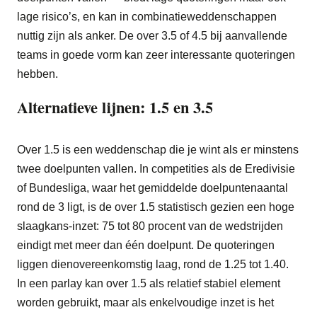
lage risico’s, en kan in combinatieweddenschappen
nuttig zijn als anker. De over 3.5 of 4.5 bij aanvallende
teams in goede vorm kan zeer interessante quoteringen
hebben.
Alternatieve lijnen: 1.5 en 3.5
Over 1.5 is een weddenschap die je wint als er minstens
twee doelpunten vallen. In competities als de Eredivisie
of Bundesliga, waar het gemiddelde doelpuntenaantal
rond de 3 ligt, is de over 1.5 statistisch gezien een hoge
slaagkans-inzet: 75 tot 80 procent van de wedstrijden
eindigt met meer dan één doelpunt. De quoteringen
liggen dienovereenkomstig laag, rond de 1.25 tot 1.40.
In een parlay kan over 1.5 als relatief stabiel element
worden gebruikt, maar als enkelvoudige inzet is het