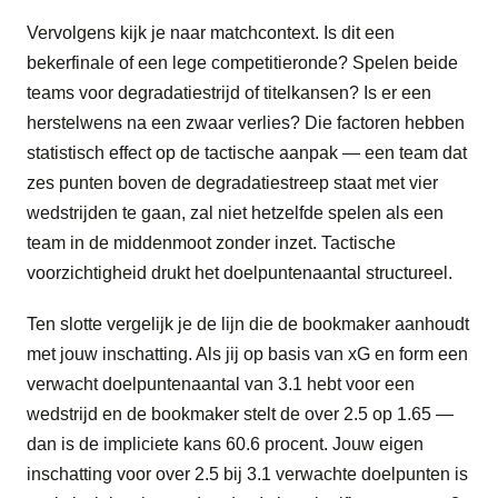
Vervolgens kijk je naar matchcontext. Is dit een
bekerfinale of een lege competitieronde? Spelen beide
teams voor degradatiestrijd of titelkansen? Is er een
herstelwens na een zwaar verlies? Die factoren hebben
statistisch effect op de tactische aanpak — een team dat
zes punten boven de degradatiestreep staat met vier
wedstrijden te gaan, zal niet hetzelfde spelen als een
team in de middenmoot zonder inzet. Tactische
voorzichtigheid drukt het doelpuntenaantal structureel.
Ten slotte vergelijk je de lijn die de bookmaker aanhoudt
met jouw inschatting. Als jij op basis van xG en form een
verwacht doelpuntenaantal van 3.1 hebt voor een
wedstrijd en de bookmaker stelt de over 2.5 op 1.65 —
dan is de impliciete kans 60.6 procent. Jouw eigen
inschatting voor over 2.5 bij 3.1 verwachte doelpunten is